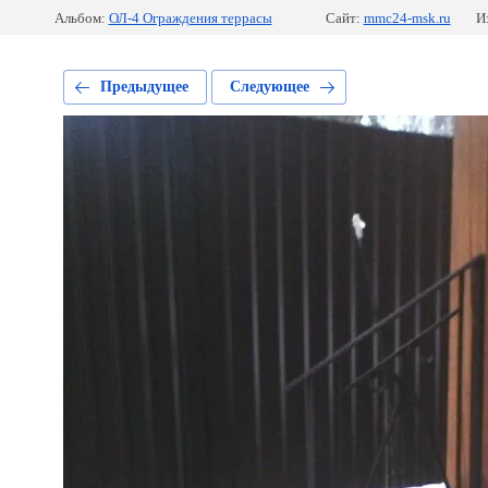
Альбом:
ОЛ-4 Ограждения террасы
Сайт:
mmc24-msk.ru
И
Предыдущее
Следующее