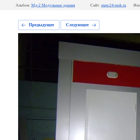
Альбом:
Мд-2 Модульные здания
Сайт:
mmc24-msk.ru
Изо
Предыдущее
Следующее