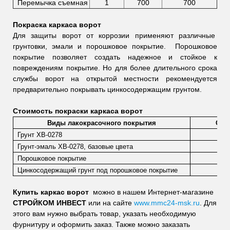
Перемычка съемная
1
700
700
Покраска каркаса ворот
Для защиты ворот от коррозии применяют различные
грунтовки, эмали и порошковое покрытие. Порошковое
покрытие позволяет создать надежное и стойкое к
повреждениям покрытие. Но для более длительного срока
службы ворот на открытой местности рекомендуется
предварительно покрывать цинкосодержащим грунтом.
Стоимость покраски каркаса ворот
Виды лакокрасочного покрытия
Стои
Грунт ХВ-0278
Грунт-эмаль ХВ-0278, базовые цвета
Порошковое покрытие
Цинкосодержащий грунт под порошковое покрытие
Купить каркас ворот
можно в нашем Интернет-магазине
СТРОЙКОМ ИНВЕСТ
или на сайте
www.mmc24-msk.ru
. Для
этого вам нужно выбрать товар, указать необходимую
фурнитуру и оформить заказ. Также можно заказать