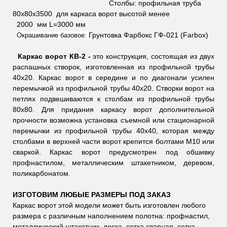
Столбы: профильная труба
80х80х3500 для каркаса ворот высотой менее
2000 мм L=3000 мм
Грунтовка Фарбокс ГФ-021 (Farbox)
Окрашивание базовое:
Каркас ворот КВ-2 -
это конструкция, состоящая из двух
распашных створок, изготовленная из профильной трубы
40х20. Каркас ворот в середине и по диагонали усилен
перемычкой из профильной трубы 40х20. Створки ворот на
петлях подвешиваются к столбам из профильной трубы
80х80. Для придания каркасу ворот дополнительной
прочности возможна установка съемной или стационарной
перемычки из профильной трубы 40х40, которая между
столбами в верхней части ворот крепится болтами М10 или
сваркой. Каркас ворот предусмотрен под обшивку
профнастилом, металлическим штакетником, деревом,
поликарбонатом.
ИЗГОТОВИМ ЛЮБЫЕ РАЗМЕРЫ ПОД ЗАКАЗ
Каркас ворот этой модели может быть изготовлен любого
размера с различным наполнением полотна: профнастил,
металлический штакетник, доска, сетка сварная, сетка